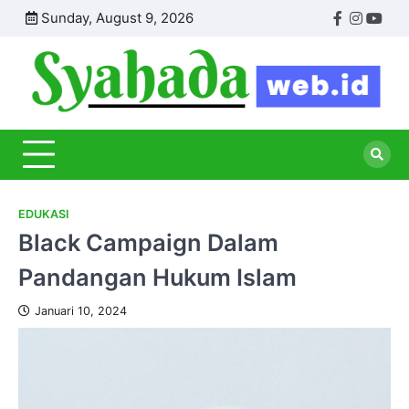
Skip
Sunday, August 9, 2026
Facebook
Instagr
Yout
to
content
S
Inf
Se
Dun
Isl
Pen
EDUKASI
Black Campaign Dalam
Pandangan Hukum Islam
Januari 10, 2024