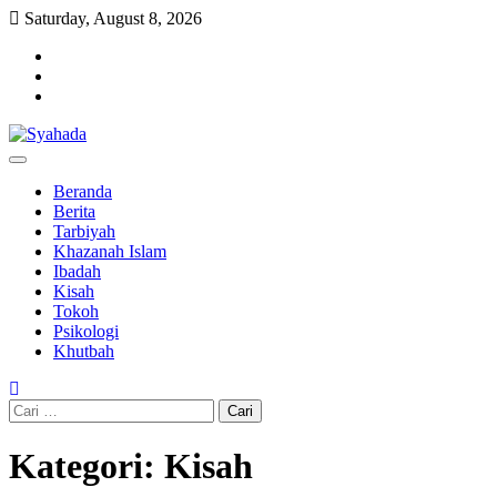
Skip
Saturday, August 8, 2026
to
Facebook
content
Instagram
Youtube
Syahada
Informasi Seputar Dunia Islam dan Pendidikan
Beranda
Berita
Tarbiyah
Khazanah Islam
Ibadah
Kisah
Tokoh
Psikologi
Khutbah
Cari
untuk:
Kategori:
Kisah