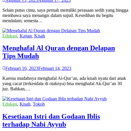
Agustus 15, 2023
Agustus 17, 2023
Selain putus cinta, saya pernah memiliki perasaan sedih yang hingga
membawa saya menangis dalam sujud. Kesedihan itu begitu
mendalam; semesta…
Edukasi
,
Kajian
,
Kisah
Menghafal Al Quran dengan Delapan
Tips Mudah
Februari 10, 2023
Februari 14, 2023
Karena mudahnya menghafal Al-Qur’an, ada kisah nyata dari anak
yang cacat (terkendala di otaknya) bisa menghafal Ak-Qur’an 30
juz. Bahkan,…
Edukasi
,
Kisah
,
Tokoh
Kesetiaan Istri dan Godaan Iblis
terhadap Nabi Ayyub