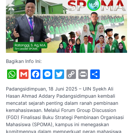
Bagikan Info Ini:
WhatsApp
Gmail
Facebook
Messenger
Twitter
Copy
Print
Share
Link
Padangsidimpuan, 18 Juni 2025 – UIN Syekh Ali
Hasan Ahmad Addary Padangsidimpuan kembali
mencatat sejarah penting dalam ranah pembinaan
kemahasiswaan. Melalui Forum Group Discussion
(FGD) Finalisasi Buku Strategi Pembinaan Organisasi
Mahasiswa (SPOMA), kampus ini menegaskan
komitmennya dalam memperkuat peran mahasiswa