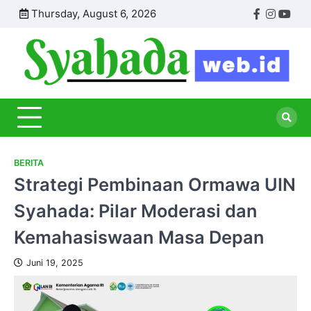
Skip
Thursday, August 6, 2026
Facebook
Instagr
Yout
to
content
S
Inf
Se
Dun
Isl
Pen
BERITA
Strategi Pembinaan Ormawa UIN
Syahada: Pilar Moderasi dan
Kemahasiswaan Masa Depan
Juni 19, 2025