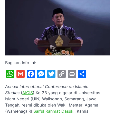
Bagikan Info Ini:
WhatsApp
Gmail
Facebook
Messenger
Twitter
Copy
Print
Share
Link
Annual International Conference on Islamic
Studies
(
AICIS
) Ke-23 yang digelar di Universitas
Islam Negeri (UIN) Walisongo, Semarang, Jawa
Tengah, resmi dibuka oleh Wakil Menteri Agama
(Wamenag) RI
Saiful Rahmat Dasuki
, Kamis