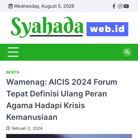
Skip
Wednesday, August 5, 2026
Facebook
Instagr
Yout
to
content
S
Inf
Se
Dun
Isl
Pen
BERITA
Wamenag: AICIS 2024 Forum
Tepat Definisi Ulang Peran
Agama Hadapi Krisis
Kemanusiaan
Februari 2, 2024