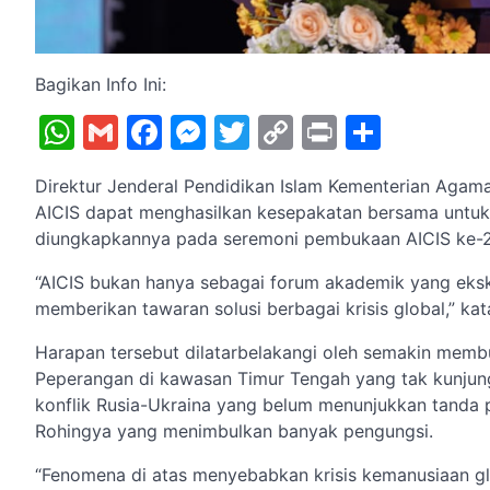
Bagikan Info Ini:
WhatsApp
Gmail
Facebook
Messenger
Twitter
Copy
Print
Share
Link
Direktur Jenderal Pendidikan Islam Kementerian Aga
AICIS dapat menghasilkan kesepakatan bersama untuk
diungkapkannya pada seremoni pembukaan AICIS ke-2
“AICIS bukan hanya sebagai forum akademik yang ekskl
memberikan tawaran solusi berbagai krisis global,” ka
Harapan tersebut dilatarbelakangi oleh semakin membu
Peperangan di kawasan Timur Tengah yang tak kunjung
konflik Rusia-Ukraina yang belum menunjukkan tanda 
Rohingya yang menimbulkan banyak pengungsi.
“Fenomena di atas menyebabkan krisis kemanusiaan gl