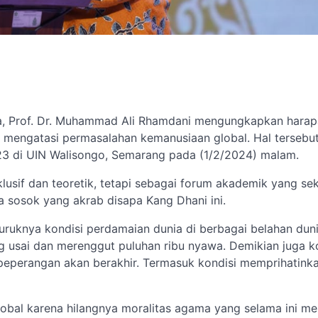
ma, Prof. Dr. Muhammad Ali Rhamdani mengungkapkan harap
 mengatasi permasalahan kemanusiaan global. Hal tersebu
3 di UIN Walisongo, Semarang pada (1/2/2024) malam.
usif dan teoretik, tetapi sebagai forum akademik yang sek
ta sosok yang akrab disapa Kang Dhani ini.
ruknya kondisi perdamaian dunia di berbagai belahan duni
 usai dan merenggut puluhan ribu nyawa. Demikian juga k
peperangan akan berakhir. Termasuk kondisi memprihatink
obal karena hilangnya moralitas agama yang selama ini me