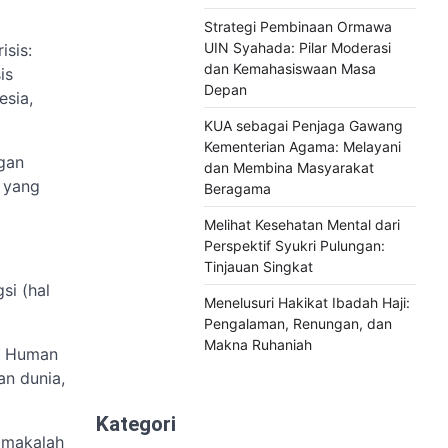
Strategi Pembinaan Ormawa
UIN Syahada: Pilar Moderasi
isis:
dan Kemahasiswaan Masa
is
Depan
esia,
KUA sebagai Penjaga Gawang
Kementerian Agama: Melayani
ngan
dan Membina Masyarakat
 yang
Beragama
Melihat Kesehatan Mental dari
Perspektif Syukri Pulungan:
Tinjauan Singkat
si (hal
Menelusuri Hakikat Ibadah Haji:
Pengalaman, Renungan, dan
Makna Ruhaniah
nd Human
an dunia,
Kategori
7 makalah