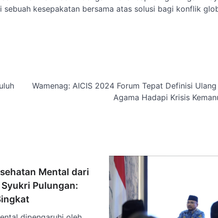
i sebuah kesepakatan bersama atas solusi bagi konflik glo
uluh
Wamenag: AICIS 2024 Forum Tepat Definisi Ulang
Agama Hadapi Krisis Keman
esehatan Mental dari
 Syukri Pulungan:
Singkat
ntal dipengaruhi oleh