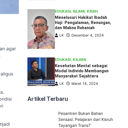
EDUKASI
,
ISLAMI
,
KISAH
Menelusuri Hakikat Ibadah
Haji: Pengalaman, Renungan,
dan Makna Ruhaniah
LK
Desember 4, 2024
an agar
t
EDUKASI
,
KAJIAN
Kesehatan Mental sebagai
Modal Individu Membangun
aligus
Masyarakat Sejahtera
LK
Maret 14, 2024
a.
Artikel Terbaru
ondisi
an
Pesantren Bukan Bahan
Sensasi: Pelajaran dari Kisruh
njadi
Tayangan Trans7