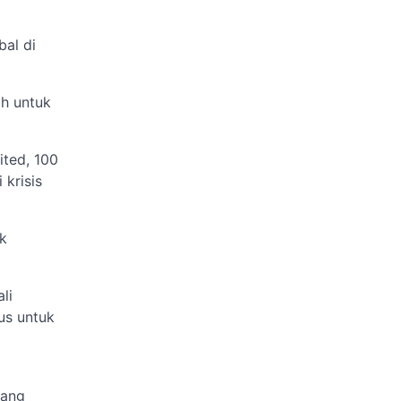
al di
ah untuk
ited, 100
 krisis
k
li
us untuk
yang