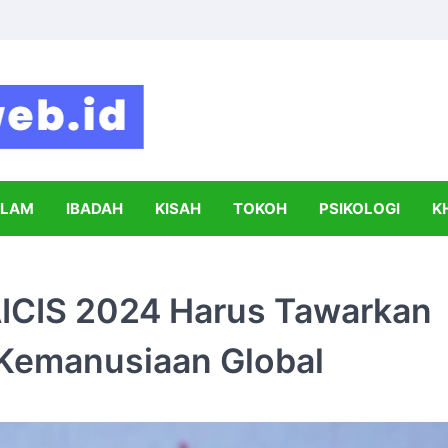
Syahada
Informasi Seputar Dunia Islam dan Pe
SLAM
IBADAH
KISAH
TOKOH
PSIKOLOGI
K
AICIS 2024 Harus Tawarkan
 Kemanusiaan Global