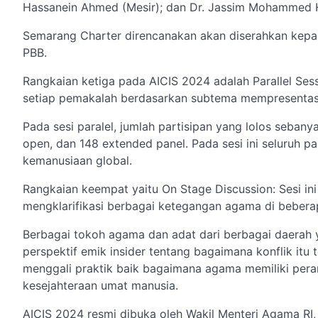
Hassanein Ahmed (Mesir); dan Dr. Jassim Mohammed Ha
Semarang Charter direncanakan akan diserahkan kepada
PBB.
Rangkaian ketiga pada AICIS 2024 adalah Parallel Sess
setiap pemakalah berdasarkan subtema mempresentasik
Pada sesi paralel, jumlah partisipan yang lolos sebany
open, dan 148 extended panel. Pada sesi ini seluruh par
kemanusiaan global.
Rangkaian keempat yaitu On Stage Discussion: Sesi i
mengklarifikasi berbagai ketegangan agama di beberap
Berbagai tokoh agama dan adat dari berbagai daerah ya
perspektif emik insider tentang bagaimana konflik itu
menggali praktik baik bagaimana agama memiliki per
kesejahteraan umat manusia.
AICIS 2024 resmi dibuka oleh Wakil Menteri Agama R