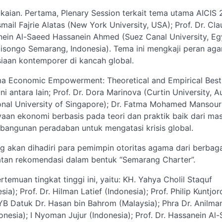
aian. Pertama, Plenary Session terkait tema utama AICIS 
smail Fajrie Alatas (New York University, USA); Prof. Dr. Cla
sanein Al-Saeed Hassanein Ahmed (Suez Canal University, Eg
Walisongo Semarang, Indonesia). Tema ini mengkaji peran ag
iaan kontemporer di kancah global.
ma Economic Empowerment: Theoretical and Empirical Best
 antara lain; Prof. Dr. Dora Marinova (Curtin University, Au
ional University of Singapore); Dr. Fatma Mohamed Mansour
yaan ekonomi berbasis pada teori dan praktik baik dari ma
angunan peradaban untuk mengatasi krisis global.
g akan dihadiri para pemimpin otoritas agama dari berbag
atan rekomendasi dalam bentuk “Semarang Charter”.
emuan tingkat tinggi ini, yaitu: KH. Yahya Cholil Staquf
a); Prof. Dr. Hilman Latief (Indonesia); Prof. Philip Kuntjor
YB Datuk Dr. Hasan bin Bahrom (Malaysia); Phra Dr. Anilma
nesia); I Nyoman Jujur (Indonesia); Prof. Dr. Hassanein Al