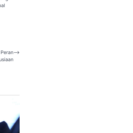
bal
 Peran
⟶
usiaan