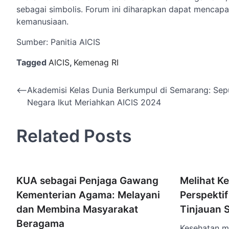
sebagai simbolis. Forum ini diharapkan dapat mencapa
kemanusiaan.
Sumber: Panitia AICIS
Tagged
AICIS
,
Kemenag RI
Navigasi
⟵
Akademisi Kelas Dunia Berkumpul di Semarang: Sep
Negara Ikut Meriahkan AICIS 2024
pos
Related Posts
KUA sebagai Penjaga Gawang
Melihat K
Kementerian Agama: Melayani
Perspektif
dan Membina Masyarakat
Tinjauan 
Beragama
Kesehatan me