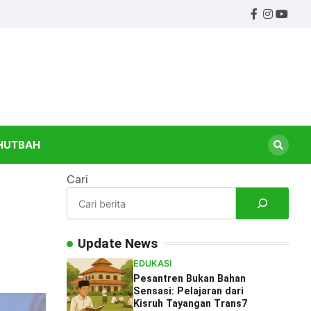
Facebook
Instagr
Yout
ndidikan
HUTBAH
Cari
Update News
EDUKASI
Pesantren Bukan Bahan
Sensasi: Pelajaran dari
Kisruh Tayangan Trans7