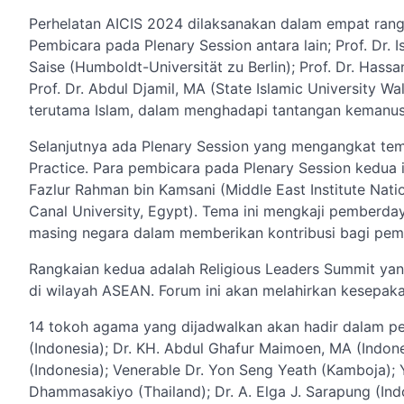
Perhelatan AICIS 2024 dilaksanakan dalam empat rangk
Pembicara pada Plenary Session antara lain; Prof. Dr. I
Saise (Humboldt-Universität zu Berlin); Prof. Dr. Has
Prof. Dr. Abdul Djamil, MA (State Islamic University 
terutama Islam, dalam menghadapi tantangan kemanus
Selanjutnya ada Plenary Session yang mengangkat te
Practice. Para pembicara pada Plenary Session kedua ini
Fazlur Rahman bin Kamsani (Middle East Institute Nat
Canal University, Egypt). Tema ini mengkaji pemberda
masing negara dalam memberikan kontribusi bagi pemb
Rangkaian kedua adalah Religious Leaders Summit yan
di wilayah ASEAN. Forum ini akan melahirkan kesepak
14 tokoh agama yang dijadwalkan akan hadir dalam pert
(Indonesia); Dr. KH. Abdul Ghafur Maimoen, MA (Indonesi
(Indonesia); Venerable Dr. Yon Seng Yeath (Kamboja); 
Dhammasakiyo (Thailand); Dr. A. Elga J. Sarapung (Indo