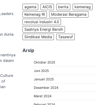
agama
AICIS
berita
kemenag
 Leaders
Kemenag RI
Moderasi Beragama
revolusi industri 4.0
Saatnya Energi Bersih
an dunia
Sindikasi Media
Tasawuf
Arsip
 nantinya
an dalam
Oktober 2025
Juni 2025
 Culture
Januari 2025
 of
ian
Desember 2024
Maret 2024
Februari 2024