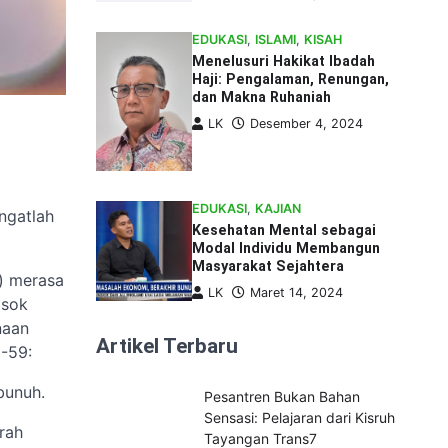
EDUKASI
,
ISLAMI
,
KISAH
Menelusuri Hakikat Ibadah
Haji: Pengalaman, Renungan,
dan Makna Ruhaniah
LK
Desember 4, 2024
EDUKASI
,
KAJIAN
ngatlah
Kesehatan Mental sebagai
Modal Individu Membangun
Masyarakat Sejahtera
h) merasa
LK
Maret 14, 2024
osok
naan
Artikel Terbaru
-59:
bunuh.
Pesantren Bukan Bahan
Sensasi: Pelajaran dari Kisruh
rah
Tayangan Trans7