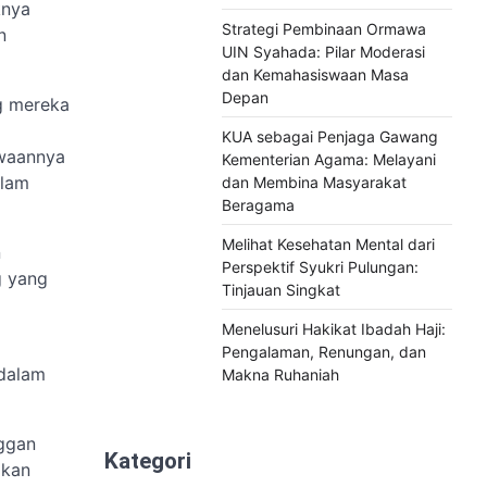
knya
Strategi Pembinaan Ormawa
n
UIN Syahada: Pilar Moderasi
dan Kemahasiswaan Masa
Depan
g mereka
KUA sebagai Penjaga Gawang
kwaannya
Kementerian Agama: Melayani
alam
dan Membina Masyarakat
Beragama
Melihat Kesehatan Mental dari
n
Perspektif Syukri Pulungan:
g yang
Tinjauan Singkat
Menelusuri Hakikat Ibadah Haji:
Pengalaman, Renungan, dan
 dalam
Makna Ruhaniah
nggan
Kategori
akan