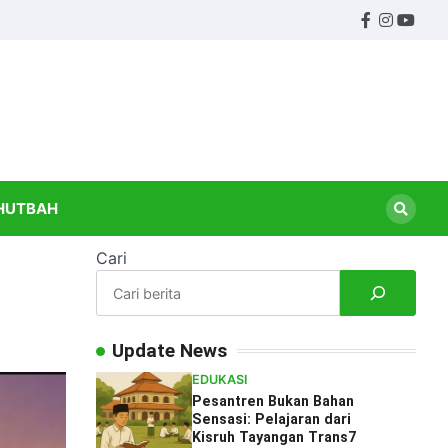
Facebook
Instagr
Yout
ndidikan
HUTBAH
Cari
Update News
EDUKASI
Pesantren Bukan Bahan
Sensasi: Pelajaran dari
Kisruh Tayangan Trans7