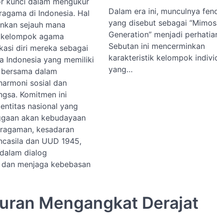
or kunci dalam mengukur
Dalam era ini, munculnya fe
ragama di Indonesia. Hal
yang disebut sebagai “Mimos
inkan sejauh mana
Generation” menjadi perhatian
n kelompok agama
Sebutan ini mencerminkan
kasi diri mereka sebagai
karakteristik kelompok indivi
a Indonesia yang memiliki
yang…
 bersama dalam
harmoni sosial dan
ngsa. Komitmen ini
entitas nasional yang
ggaan akan kebudayaan
ragaman, kesadaran
ncasila dan UUD 1945,
 dalam dialog
 dan menjaga kebebasan
Quran Mengangkat Derajat