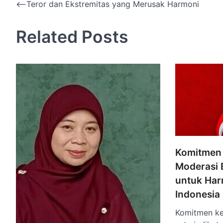
Navigasi
⟵
Teror dan Ekstremitas yang Merusak Harmoni
pos
Related Posts
Komitmen
Moderasi 
untuk Harm
Indonesia
Komitmen ke