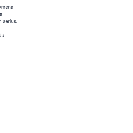
nomena
a
 serius.
du