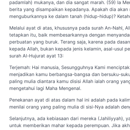
padamlah) mukanya, dan dia sangat marah. (59) Ia Me
berita yang disampaikan kepadanya. Apakah dia aka
menguburkannya ke dalam tanah (hidup-hidup)? Ketahu
Melalui ayat di atas, khususnya pada surah An-Nahl,
tetapkan itu, baik membesarkannya dengan menyanda
perbuatan yang buruk. Terang saja, karena pada dasar
kepada Allah, bukan kepada jenis kelamin, asal-usul p
surah Al-Hujurat ayat 13:
Terjemah: Hai manusia, Sesungguhnya Kami menciptak
menjadikan kamu berbangsa-bangsa dan bersuku-suku
paling mulia diantara kamu disisi Allah ialah orang y
mengetahui lagi Maha Mengenal.
Penekanan ayat di atas dalam hal ini adalah pada kal
menilai orang yang paling mulia di sisi-Nya adalah den
Selanjutnya, ada kebiasaan dari mereka (Jahiliyyah), y
untuk memberikan mahar kepada perempuan. Jika ak