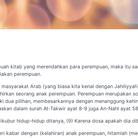
uah kitab yang merendahkan para perempuan, maka itu sa
uliakan perempuan.
n masyarakat Arab (yang biasa kita kenal dengan Jahiliyya
lahirkan seorang anak perempuan. Perempuan merupakan s
iliki dua pilihan, membesarkannya dengan menanggung kehi
skan dalam surah At-Takwir ayat 8-9 juga An-Nahl ayat 58
ikubur hidup-hidup ditanya, (9) Karena dosa apakah dia di
eri kabar dengan (kelahiran) anak perempuan, hitamlah (me