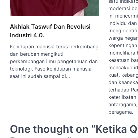
satu indikat
moderasi be
ini mencerm
individu da
Akhlak Taswuf Dan Revolusi
mengidentifi
Industri 4.0.
warga negar
kepentingan
Kehidupan manusia terus berkembang
memelihara 
dan berubah mengikuti
kesatuan ba
perkembangan ilmu pengetahuan dan
mencakup id
teknologi. Fase kehidupan manusia
kuat, keban
saat ini sudah sampai di…
dan keaneka
terhadap Pa
keterlibatan
antaragama,
beragama.
One thought on “
Ketika 