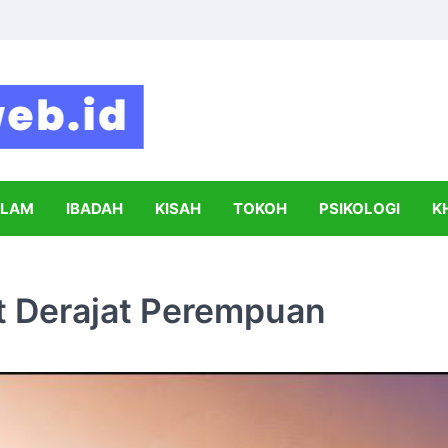
Syahada
Informasi Seputar Dunia Islam dan Pe
SLAM
IBADAH
KISAH
TOKOH
PSIKOLOGI
K
t Derajat Perempuan