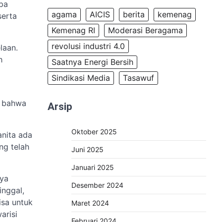
pa
agama
AICIS
berita
kemenag
serta
Kemenag RI
Moderasi Beragama
revolusi industri 4.0
laan.
h
Saatnya Energi Bersih
Sindikasi Media
Tasawuf
m
, bahwa
Arsip
Oktober 2025
anita ada
ng telah
Juni 2025
Januari 2025
nya
Desember 2024
inggal,
isa untuk
Maret 2024
arisi
Februari 2024