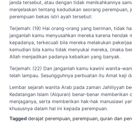
janda tersebut, atau dengan tidak menikahkannya sama 
menjelaskan tentang kedudukan seorang perempuan, j
perempuan bekas istri ayah tersebut:
Terjemah: (19) Hai orang-orang yang beriman, tidak h
janganlah kamu menyusahkan mereka karena hendak me
kepadanya, terkecuali bila mereka melakukan pekerjaa
kemudian bila kamu tidak menyukai mereka, (maka ber
Allah menjadikan padanya kebaikan yang banyak.
Terjemah: (22) Dan janganlah kamu kawini wanita-wani
telah lampau. Sesungguhnya perbuatan itu Amat keji da
Lembar sejarah wanita Arab pada zaman Jahiliyyah be
Kedatangan Islam (Alquran) benar-benar memberikan c
menjaganya, serta memberikan hak-hak manusiawi yang s
khususnya dalam hal ini kepada perempuan.
Tagged
derajat perempuan
,
perempuan
,
quran dan pe