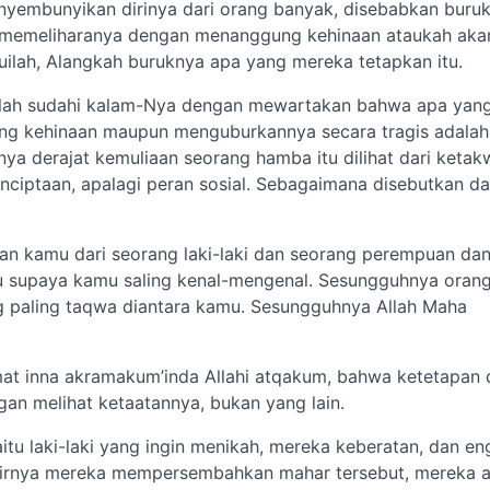
nyembunyikan dirinya dari orang banyak, disebabkan buru
n memeliharanya dengan menanggung kehinaan ataukah aka
ilah, Alangkah buruknya apa yang mereka tetapkan itu.
 Allah sudahi kalam-Nya dengan mewartakan bahwa apa yan
ng kehinaan maupun menguburkannya secara tragis adalah
nya derajat kemuliaan seorang hamba itu dilihat dari keta
enciptaan, apalagi peran sosial. Sebagaimana disebutkan d
an kamu dari seorang laki-laki dan seorang perempuan da
 supaya kamu saling kenal-mengenal. Sesungguhnya oran
ang paling taqwa diantara kamu. Sesungguhnya Allah Maha
imat inna akramakum’inda Allahi atqakum, bahwa ketetapan
gan melihat ketaatannya, bukan yang lain.
aitu laki-laki yang ingin menikah, mereka keberatan, dan e
hirnya mereka mempersembahkan mahar tersebut, mereka 