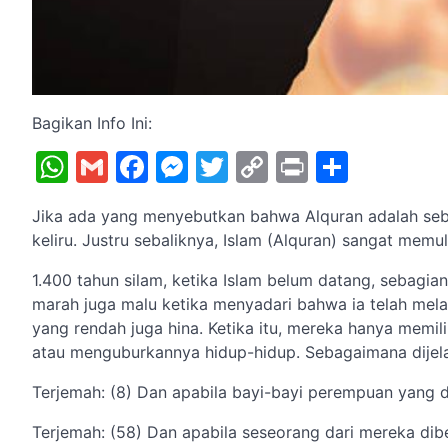
Bagikan Info Ini:
WhatsApp
Gmail
Facebook
Messenger
Twitter
Copy
Print
Share
Link
Jika ada yang menyebutkan bahwa Alquran adalah seb
keliru. Justru sebaliknya, Islam (Alquran) sangat mem
1.400 tahun silam, ketika Islam belum datang, sebagia
marah juga malu ketika menyadari bahwa ia telah me
yang rendah juga hina. Ketika itu, mereka hanya mem
atau menguburkannya hidup-hidup. Sebagaimana dijela
Terjemah: (8) Dan apabila bayi-bayi perempuan yang d
Terjemah: (58) Dan apabila seseorang dari mereka dib