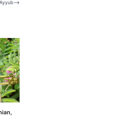
 Ayyub
⟶
ian,