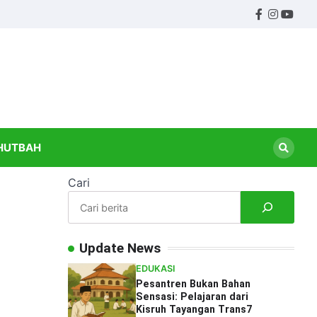
Facebook
Instagr
Yout
ndidikan
HUTBAH
Cari
Update News
EDUKASI
Pesantren Bukan Bahan
Sensasi: Pelajaran dari
Kisruh Tayangan Trans7