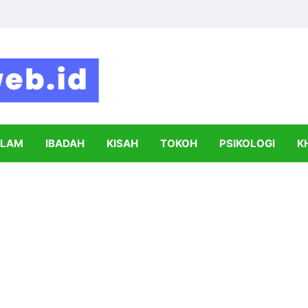
Syahada
Informasi Seputar Dunia Islam dan Pe
SLAM
IBADAH
KISAH
TOKOH
PSIKOLOGI
K