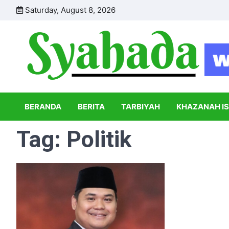
Skip
Saturday, August 8, 2026
to
content
BERANDA
BERITA
TARBIYAH
KHAZANAH I
Tag:
Politik