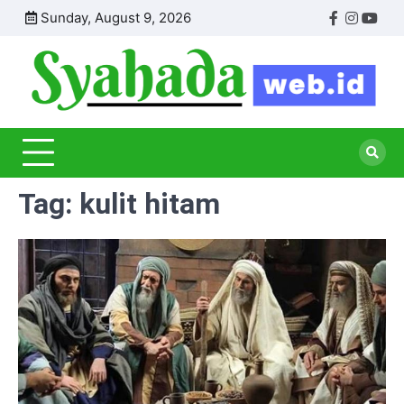
Skip
Sunday, August 9, 2026
Facebook
Instagr
Yout
to
content
S
Inf
Se
Dun
Isl
Pen
Tag:
kulit hitam