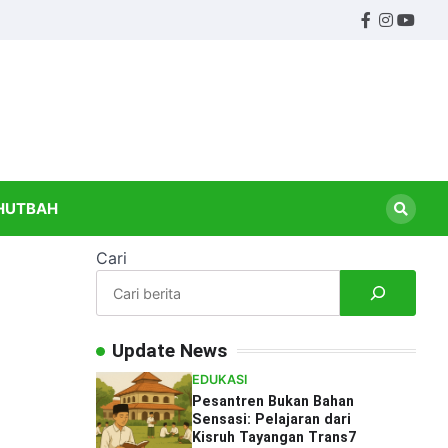
Facebook
Instagr
Yout
ndidikan
HUTBAH
Cari
Update News
EDUKASI
Pesantren Bukan Bahan
Sensasi: Pelajaran dari
Kisruh Tayangan Trans7