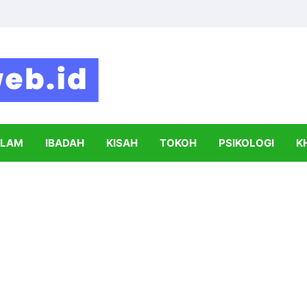
Syahada
Informasi Seputar Dunia Islam dan Pe
SLAM
IBADAH
KISAH
TOKOH
PSIKOLOGI
K