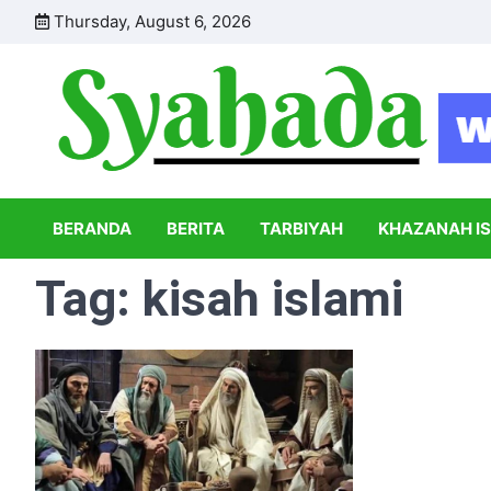
Skip
Thursday, August 6, 2026
to
content
BERANDA
BERITA
TARBIYAH
KHAZANAH I
Tag:
kisah islami