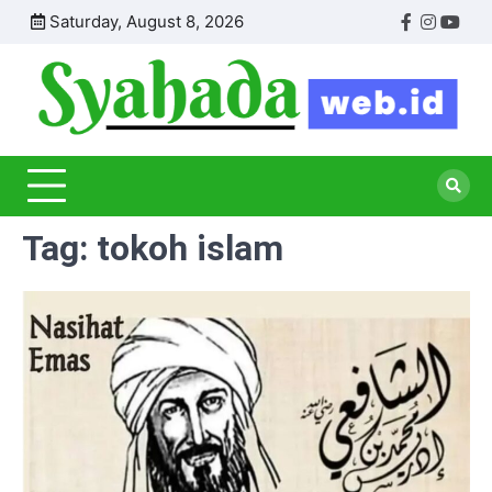
Skip
Saturday, August 8, 2026
Facebook
Instagr
Yout
to
content
S
Inf
Se
Dun
Isl
Pen
Tag:
tokoh islam